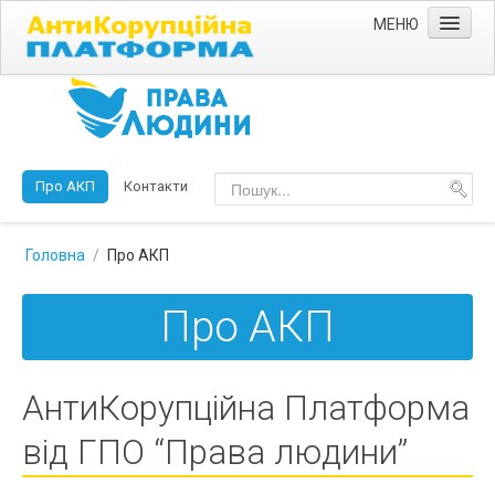
МЕНЮ
Головна
Спецпроекти
Про корупцію
Про АКП
Контакти
Консультації
Головна
/
Про АКП
Про АКП
АнтиКорупційна Платформа
від ГПО “Права людини”