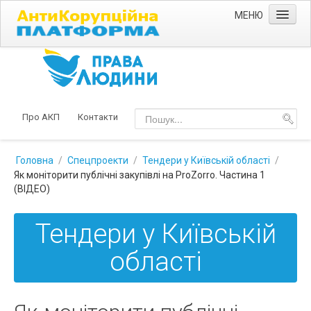
МЕНЮ
Головна
Спецпроекти
Про корупцію
Про АКП
Контакти
Консультації
Головна
/
Спецпроекти
/
Тендери у Київській області
/
Як моніторити публічні закупівлі на ProZorro. Частина 1
(ВІДЕО)
Тендери у Київській
області